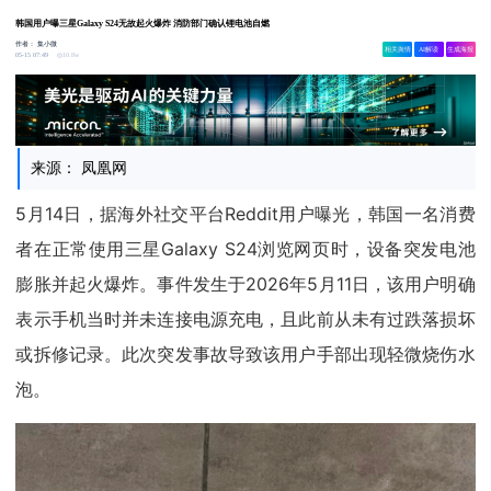
韩国用户曝三星Galaxy S24无故起火爆炸 消防部门确认锂电池自燃
作者：
集小微
相关舆情
AI解读
生成海报
10.8w
05-15 07:49
来源： 凤凰网
5月14日，据海外社交平台Reddit用户曝光，韩国一名消费
者在正常使用三星Galaxy S24浏览网页时，设备突发电池
膨胀并起火爆炸。事件发生于2026年5月11日，该用户明确
表示手机当时并未连接电源充电，且此前从未有过跌落损坏
或拆修记录。此次突发事故导致该用户手部出现轻微烧伤水
泡。