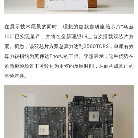
在展示技术愿景的同时，理想的首款自研座舱芯片“马赫
100”已实现量产，并将在全新理想L9上首次搭载双芯片方
案。据悉，该双芯片方案总算力达到2560TOPS，单颗有效
算力被指约为英伟达ThorU的三倍。李想表示，这种优势在
紧急避险场景下可转化为更短的反应时间，从而构成真正的
体验差异。