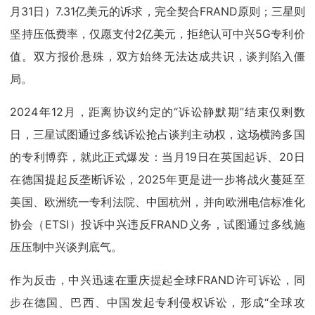
月31日）7.31亿美元的诉求，完全契合FRAND原则；三星则
坚持压低费率，仅愿支付2亿美元，拒绝认可中兴5G专利价
值。双方报价悬殊，双方始终无法达成共识，谈判陷入僵
局。
2024年12月，距离协议约定的“诉讼静默期”结束仅剩数
日，三星试图通过多线诉讼抢占谈判主动权，这场横跨多国
的专利博弈，就此正式爆发：当月19日在英国起诉、20日
在德国提起反垄断诉讼，2025年更是进一步将战火蔓延至
美国、欧洲统一专利法院、中国杭州，并向欧洲电信标准化
协会（ETSI）投诉中兴违反FRAND义务，试图通过多线施
压压制中兴谈判底气。
作为反击，中兴迅速在重庆提起全球FRAND许可诉讼，同
步在德国、巴西、中国发起专利侵权诉讼，形成“全球攻