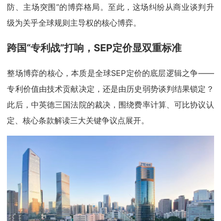
防、主场突围”的博弈格局。至此，这场纠纷从商业谈判升
级为关乎全球规则主导权的核心博弈。
跨国“专利战”打响，SEP定价显双重标准
整场博弈的核心，本质是全球SEP定价的底层逻辑之争——
专利价值由技术贡献决定，还是由历史弱势谈判结果锁定？
此后，中英德三国法院的裁决，围绕费率计算、可比协议认
定、核心条款解读三大关键争议点展开。