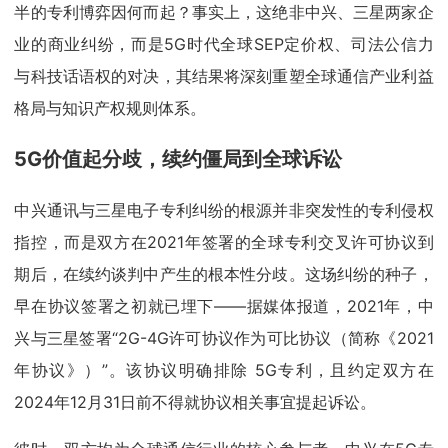
半的专利博弈因何而起？事实上，这绝非中兴、三星两家企
业的商业纠纷，而是5G时代全球SEP定价权、司法公信力
与科技话语权的对决，其结果将深刻重塑全球通信产业利益
格局与知识产权规则体系。
5G价值起分歧，续约僵局到全球诉讼
中兴通讯与三星电子专利纠纷的根源并非突发性的专利侵权
指控，而是双方在2021年签署的全球专利交叉许可协议到
期后，在续约谈判中产生的根本性分歧。这场纠纷的种子，
早在协议签署之初就已埋下——据媒体报道，2021年，中
兴与三星签署“2G-4G许可协议作为可比协议（简称《2021
年协议》）”。该协议明确排除 5G专利，且约定双方在
2024年12月31日前不得就协议相关事宜提起诉讼。