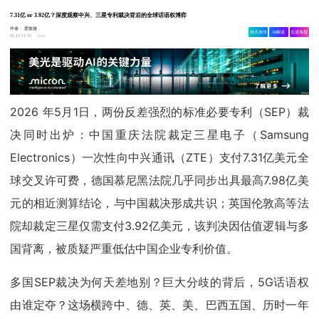
7.31亿 or 3.92亿？深度观察中兴、三星专利裁决背后的全球话语权博弈
作者：
爱集微
相关舆情
AI解读
生成海报
4w
05-12 11:35
2026 年5月1日，两份反差强烈的标准必要专利（SEP）裁
决同时出炉：中国重庆法院裁定三星电子（Samsung
Electronics）一次性向中兴通讯（ZTE）支付7.31亿美元全
球交叉许可费，德国慕尼黑法院几乎同步出具最高7.98亿美
元的相近测算结论，与中国裁决形成共识；英国伦敦高等法
院却裁定三星仅需支付3.92亿美元，该判决因估值逻辑与多
国背离，被质疑严重低估中国企业专利价值。
多国SEP裁决为何天差地别？巨大分歧的背后，5G话语权
由谁定夺？这场横跨中、德、英、美、巴西五国、历时一年