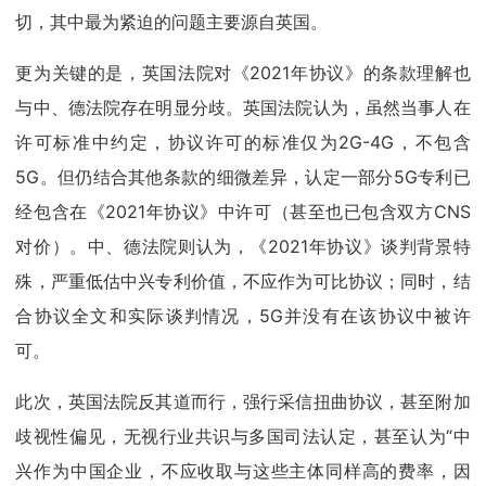
切，其中最为紧迫的问题主要源自英国。
更为关键的是，英国法院对《2021年协议》的条款理解也
与中、德法院存在明显分歧。英国法院认为，虽然当事人在
许可标准中约定，协议许可的标准仅为2G-4G，不包含
5G。但仍结合其他条款的细微差异，认定一部分5G专利已
经包含在《2021年协议》中许可（甚至也已包含双方CNS
对价）。中、德法院则认为，《2021年协议》谈判背景特
殊，严重低估中兴专利价值，不应作为可比协议；同时，结
合协议全文和实际谈判情况，5G并没有在该协议中被许
可。
此次，英国法院反其道而行，强行采信扭曲协议，甚至附加
歧视性偏见，无视行业共识与多国司法认定，甚至认为“中
兴作为中国企业，不应收取与这些主体同样高的费率，因