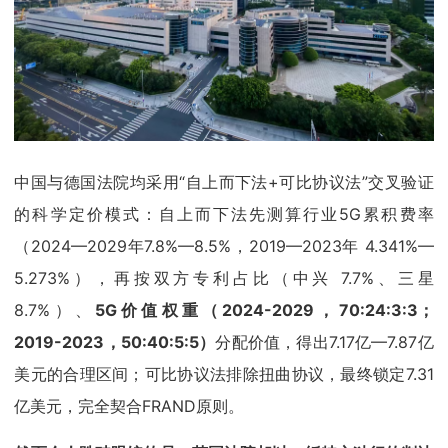
中国与德国法院均采用“自上而下法+可比协议法”交叉验证
的科学定价模式：自上而下法先测算行业5G累积费率
（2024—2029年7.8%—8.5%，2019—2023年 4.341%—
5.273%），再按双方专利占比（中兴 7.7%、三星
8.7%）、
5G价值权重（2024-2029，70:24:3:3；
2019-2023，50:40:5:5）
分配价值，得出7.17亿—7.87亿
美元的合理区间；可比协议法排除扭曲协议，最终锁定7.31
亿美元，完全契合FRAND原则。