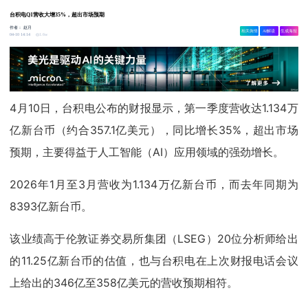
台积电Q1营收大增35%，超出市场预期
作者：
赵月
相关舆情
AI解读
生成海报
1.6w
04-10 14:14
4月10日，台积电公布的财报显示，第一季度营收达1.134万
亿新台币（约合357.1亿美元），同比增长35%，超出市场
预期，主要得益于人工智能（AI）应用领域的强劲增长。
2026年1月至3月营收为1.134万亿新台币，而去年同期为
8393亿新台币。
该业绩高于伦敦证券交易所集团（LSEG）20位分析师给出
的11.25亿新台币的估值，也与台积电在上次财报电话会议
上给出的346亿至358亿美元的营收预期相符。