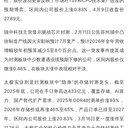
径，股价波动更多反映了市场对TSV和CPO技术量产进度的
预期博弈。区间内公司股价上涨0.83%，4月9日收盘价
27.89元。
颀中科技主营显示驱动芯片封测，2月11日公告苏州颀中凸
块制造产线因火灾影响预计7月复产，预计2026年全年营收
增幅较年初预算减少5至8个百分点。这一突发事件使其成
为封测板块中少数遭遇业绩预期下修的公司，区间内股价仅
微涨0.48%，在板块大涨中表现相对平淡。
太极实业则是封测板块中“隐身”的存储封测龙头。截至
2025年底，公司在手订单高达433亿元，覆盖存储、AI算
力、国产替代扩产需求。2025年DDR4封测单价涨83%，
2026年存储价或再涨46%至65%，产品订单已排至2027
年。区间内公司股价上涨20.83%，3月16日更一度涨停至
11.26元。太极实业的核心价值在于其海力士存储封测代工