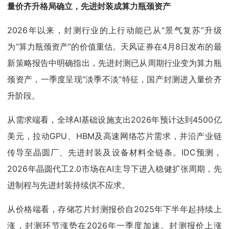
量价齐升格局确立，先进封装成算力瓶颈资产
2026年以来，封测行业的上行动能已从“景气复苏”升级
为“算力瓶颈资产”的价值重估。天风证券在4月8日发布的最
新策略报告中明确指出，先进封测已从周期行业变为算力瓶
颈资产，一季度呈现“淡季不淡”特征，国产封测进入量价齐
升阶段。
从需求端看，全球AI基础设施支出2026年预计达到4500亿
美元，拉动GPU、HBM及高速网络芯片需求，并沿产业链
传导至晶圆厂、先进封装及设备材料全链条。IDC预测，
2026年晶圆代工2.0市场在AI主导下进入稳健扩张周期，先
进制程与先进封装持续供不应求。
从价格端看，存储芯片封测报价自2025年下半年起持续上
涨，封测环节涨势在2026年一季度加速。封测报价上涨