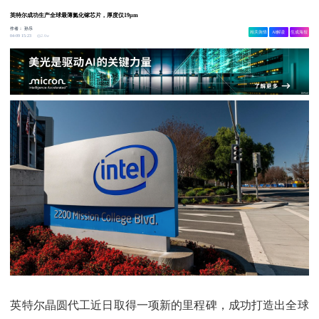
英特尔成功生产全球最薄氮化镓芯片，厚度仅19μm
作者：
孙乐
相关舆情
AI解读
生成海报
2.6w
04-09 15:23
英特尔晶圆代工近日取得一项新的里程碑，成功打造出全球