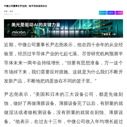
中微公司董事长尹志尧，给半导体泼些冷水
作者：
孙乐
相关舆情
AI解读
生成海报
2.1w
04-06 07:34
近期，中微公司董事长尹志尧表示，他在四十余年的从业经
验里，经历过半导体产业的七起七落。尽管研究机构预测半
导体未来一两年会持续增长，“但要有思想准备，万一这个
市场掉下来，我们需要应对措施。这就是为什么我们不断开
发新产品，不断地把鸡蛋放在不同的篮子里。”
尹志尧表示，“美国和日本的三大设备公司，都是先做刻
蚀，做好了再做薄膜设备。薄膜设备完了以后，有胆量的就
做湿法或者做检测设备，没有胆量的就留在刻蚀、薄膜设
备。”他表示，在过去十三年，中微公司收入年均增长超过